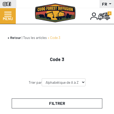
Aller
FR
au
contenu
MENU
principal
Retour
Tous les articles
Code 3
Code 3
Trier par
FILTRER