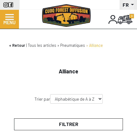
Aller
FR
au
contenu
MENU
principal
Retour
Tous les articles
Pneumatiques
Alliance
Alliance
Trier par
FILTRER