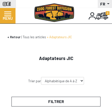
Aller
FR
au
contenu
MENU
principal
Retour
Tous les articles
Adaptateurs JIC
Adaptateurs JIC
Trier par
FILTRER