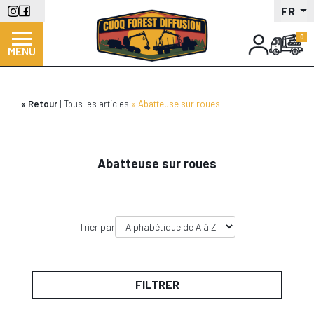
Aller
FR
au
contenu
MENU
principal
Retour
Tous les articles
Abatteuse sur roues
Abatteuse sur roues
Trier par
FILTRER