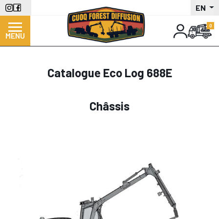
Skip
EN
to
main
MENU
content
Catalogue Eco Log 688E
Châssis